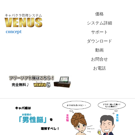
価格
システム詳細
サポート
concept
ダウンロード
動画
お問合せ
お電話